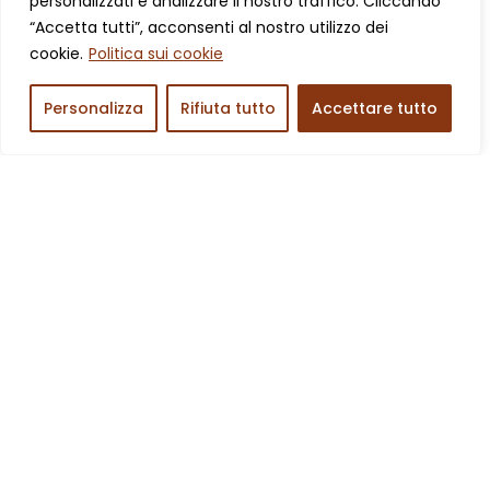
personalizzati e analizzare il nostro traffico. Cliccando
Tulle Azzurro
“Accetta tutti”, acconsenti al nostro utilizzo dei
€
19,00
cookie.
Politica sui cookie
Personalizza
Rifiuta tutto
Accettare tutto
Fiocco Nascita Personalizzato Bimba – Cuore Nuvola
Tulle Rosa
€
19,00
Fiocco Nascita Personalizzato Bimba – Cuore Maggie