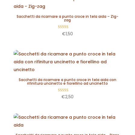
Sacchetti da ricamare a punto croce in tela aida – Zig-
zag
Valutato
€
1,50
5.00
su 5
Sacchetti da ricamare a punto croce in tela aida con
rifinitura uncinetto e fiorellino ad uncinetto
Valutato
€
2,50
5.00
su 5