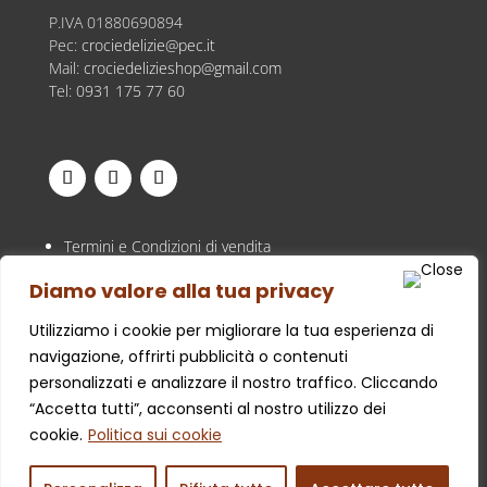
P.IVA
01880690894
Pec:
crociedelizie@pec.it
Mail:
crociedelizieshop@gmail.com
Tel:
0931 175 77 60
Termini e Condizioni di vendita
Privacy Policy
Diamo valore alla tua privacy
Cookie Policy
Utilizziamo i cookie per migliorare la tua esperienza di
navigazione, offrirti pubblicità o contenuti
personalizzati e analizzare il nostro traffico. Cliccando
“Accetta tutti”, acconsenti al nostro utilizzo dei
cookie.
Politica sui cookie
© 2026 – Croci e Delizie | Web design:
ADF