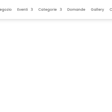
egozio
Eventi
Categorie
Domande
Gallery
C
olino personalizzati con nome bimbo
ino personalizzati
anno
,
Nascita
,
Sacchetti stampati
,
ompleanno
,
confetti
,
Disney
,
nascita
,
ino