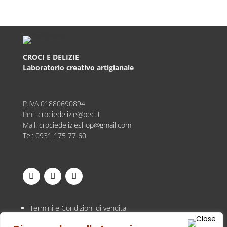
prezzo:
da
€18,00
a
€24,00
CROCI E DELIZIE
Laboratorio creativo artigianale
P.IVA
01880690894
Pec:
crociedelizie@pec.it
Mail:
crociedelizieshop@gmail.com
Tel:
0931 175 77 60
Termini e Condizioni di vendita
Privacy Policy