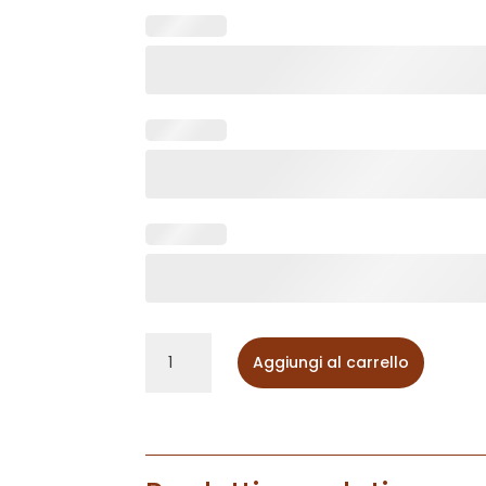
Fazzoletto
Aggiungi al carrello
ricamato
in
cotone
con
il