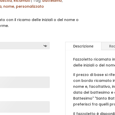
ascita
,
Ricamati
Tag:
battesimo
,
a
,
nome
,
personalizzato
o con il ricamo delle iniziali o del nome o
orme.
Descrizione
Rec
Fazzoletto ricamato i
delle iniziali o del nom
Il prezzo di base si rif
con bordo ricamato in b
nome e, facoltativo, in
data del battesimo e d
Battesimo" "Santo Batt
preferisci fra quelli pr
Il fazzoletto è disponi