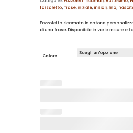
Categorie:
Fazzoletti ricamati
,
Battesimo
,
N
fazzoletto
,
frase
,
iniziale
,
iniziali
,
lino
,
nascit
Fazzoletto ricamato in cotone personalizzat
di una frase. Disponibile in varie misure e f
Colore