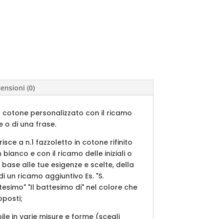
ensioni (0)
n cotone personalizzato con il ricamo
e o di una frase.
erisce a n.1 fazzoletto in cotone rifinito
ianco e con il ricamo delle iniziali o
 base alle tue esigenze e scelte, della
i un ricamo aggiuntivo Es. "S.
esimo" "Il battesimo di" nel colore che
oposti;
bile in varie misure e forme (scegli