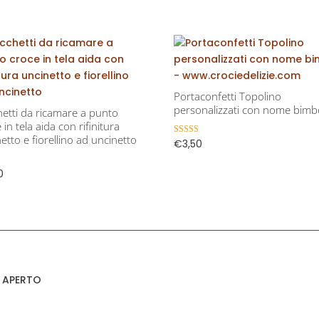
Portaconfetti Topolino
personalizzati con nome bim
hetti da ricamare a punto
 in tela aida con rifinitura
etto e fiorellino ad uncinetto
€
3,50
Valutato
5.00
su 5
0
o