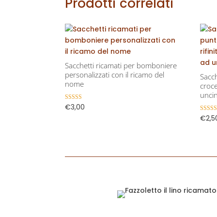
Prodotti correlati
ricamo
delle
iniziali
del
nome
o
Sacchetti ricamati per bomboniere
di
personalizzati con il ricamo del
Sacc
una
nome
croce
frase
uncin
quantità
€
3,00
Valutato
5.00
€
2,5
Valutat
su 5
5.00
su 5