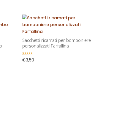
Sacchetti ricamati per bomboniere
bo
personalizzati Farfallina
€
3,50
Valutato
5.00
su 5