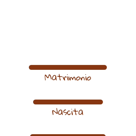
Con le nostre creazioni personalizzate si
trasformeranno in momenti indimenticabili.
Matrimonio
Nascita