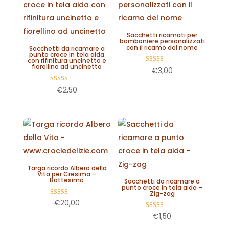
Sacchetti ricamati per
bomboniere personalizzati
con il ricamo del nome
Sacchetti da ricamare a
punto croce in tela aida
con rifinitura uncinetto e
fiorellino ad uncinetto
Valutato
€
3,00
5.00
su 5
Valutato
€
2,50
5.00
su 5
Targa ricordo Albero della
Vita per Cresima –
Battesimo
Sacchetti da ricamare a
punto croce in tela aida –
Zig-zag
Valutato
€
20,00
5.00
su 5
Valutato
€
1,50
5.00
su 5