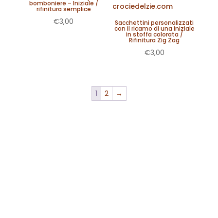
bomboniere – Iniziale /
rifinitura semplice
€
3,00
Sacchettini personalizzati
con il ricamo di una iniziale
in stoffa colorata /
Rifinitura Zig Zag
€
3,00
1
2
→