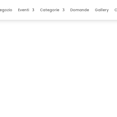
egozio
Eventi
Categorie
Domande
Gallery
C
graziamento della Cresima
nto della Cresima
ati
Tag:
bimbo
,
cresima
,
cresimando
,
onalizzato
,
Targa
rte del padrino e/o della madrina
o e della data dell’evento.