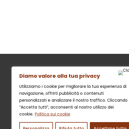
Targa ricordo Battesimo per
Porta
padrino e madrina
pers
€
20,00
€
3,5
Valutato
Valutat
5.00
5.00
su 5
su 5
Diamo valore alla tua privacy
CROCI E DELIZIE
Utilizziamo i cookie per migliorare la tua esperienza di
Laboratorio creativo artigianale
navigazione, offrirti pubblicità o contenuti
personalizzati e analizzare il nostro traffico. Cliccando
“Accetta tutti”, acconsenti al nostro utilizzo dei
cookie.
Politica sui cookie
Personalizza
Rifiuta tutto
Accettare tutto