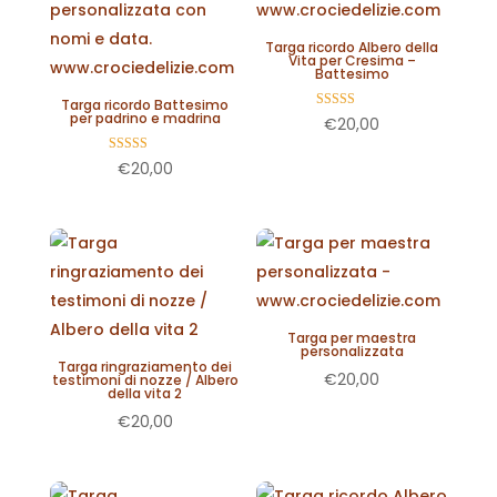
Targa ricordo Albero della
Vita per Cresima –
Battesimo
Targa ricordo Battesimo
per padrino e madrina
Valutato
€
20,00
5.00
su 5
Valutato
€
20,00
5.00
su 5
Targa per maestra
personalizzata
Targa ringraziamento dei
€
20,00
testimoni di nozze / Albero
della vita 2
€
20,00