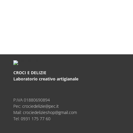
CROCI E DELIZIE
Laboratorio creativo artigianale
P.IVA
01880690894
Pec:
crociedelizie@pec.it
Mail:
crociedelizieshop@gmail.com
Tel:
0931 175 77 60