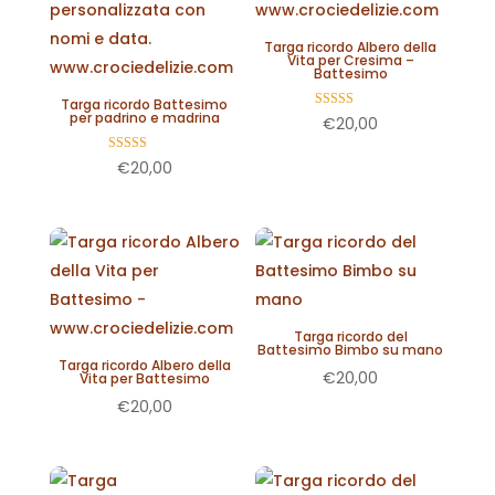
Targa ricordo Albero della
Vita per Cresima –
Battesimo
Targa ricordo Battesimo
per padrino e madrina
Valutato
€
20,00
5.00
su 5
Valutato
€
20,00
5.00
su 5
Targa ricordo del
Battesimo Bimbo su mano
Targa ricordo Albero della
€
20,00
Vita per Battesimo
€
20,00