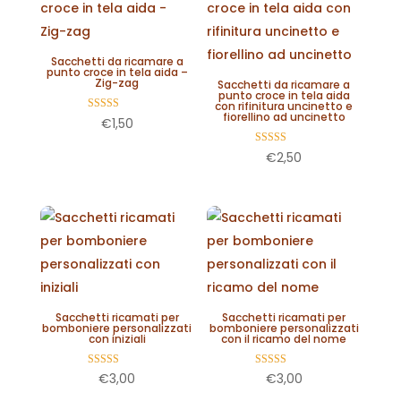
Sacchetti da ricamare a
punto croce in tela aida –
Zig-zag
Sacchetti da ricamare a
punto croce in tela aida
con rifinitura uncinetto e
fiorellino ad uncinetto
Valutato
€
1,50
5.00
su 5
Valutato
€
2,50
5.00
su 5
Sacchetti ricamati per
Sacchetti ricamati per
bomboniere personalizzati
bomboniere personalizzati
con iniziali
con il ricamo del nome
Valutato
Valutato
€
3,00
€
3,00
5.00
5.00
su 5
su 5