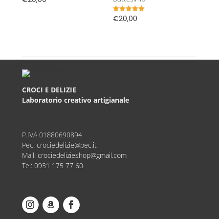
€
20,00
Valutato
5.00
su 5
CROCI E DELIZIE
Laboratorio creativo artigianale
P.IVA
01880690894
Pec:
crociedelizie@pec.it
Mail:
crociedelizieshop@gmail.com
Tel:
0931 175 77 60