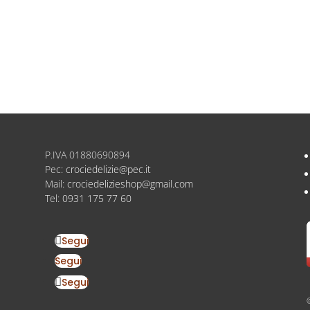
P.IVA
01880690894
Pec:
crociedelizie@pec.it
Mail:
crociedelizieshop@gmail.com
Tel:
0931 175 77 60
Segui
Segui
Segui