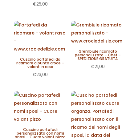
Valutato
€
25,00
5.00
su 5
Grembiule ricamato
personalizzato – Chef –
SPEDIZIONE GRATUITA
Cuscino portafedi da
ricamare a punto croce –
€
21,00
volant in raso
€
23,00
Cuscino portafedi
personalizzato con nomi
sposi – Cuore volant pizzo