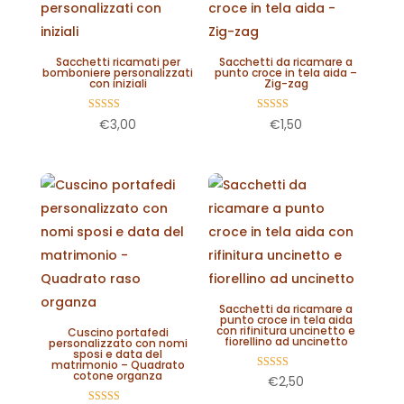
Sacchetti ricamati per
Sacchetti da ricamare a
bomboniere personalizzati
punto croce in tela aida –
con iniziali
Zig-zag
Valutato
Valutato
€
3,00
€
1,50
5.00
5.00
su 5
su 5
Sacchetti da ricamare a
punto croce in tela aida
con rifinitura uncinetto e
Cuscino portafedi
fiorellino ad uncinetto
personalizzato con nomi
sposi e data del
matrimonio – Quadrato
cotone organza
Valutato
€
2,50
5.00
su 5