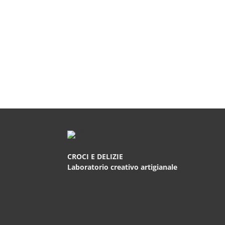
Targa ricordo del Battesimo
Targ
Batt
€
20,00
€
20
CROCI E DELIZIE
Laboratorio creativo artigianale