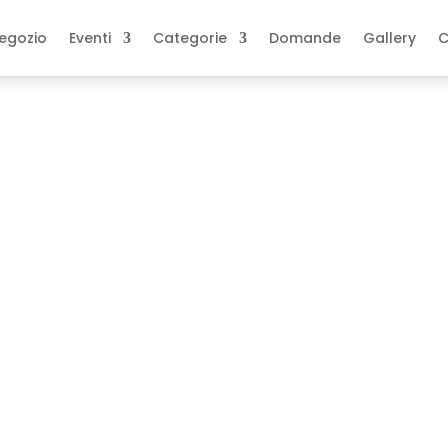
egozio
Eventi
Categorie
Domande
Gallery
C
 maestra personalizzata – modello Cuore
personalizzata –
:
cuore
,
idea regalo
,
legno
,
maestra
,
nome
,