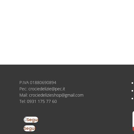
a ringraziamento del
Targa per maestra personalizz
esimo
modello Bimbi
,00
€
20,00
P.IVA
01880690894
Pec:
crociedelizie@pec.it
Mail:
crociedelizieshop@gmail.com
Tel:
0931 175 77 60
Segui
Segui