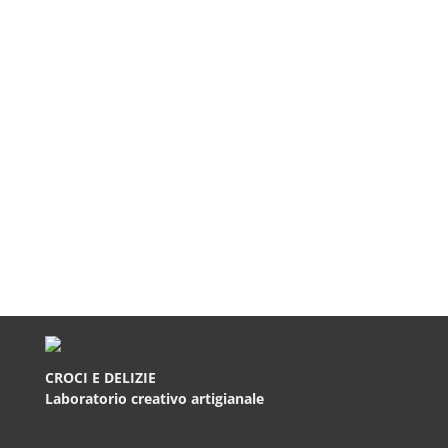
Pallina di Natale
stampata modello Coppia
– SCATOLA REGALO
Set da 4 Palline di Natale
INCLUSA. SPEDIZIONE
personalizzate –
GRATUITA!
SCATOLA REGALO
€
14,90
INCLUSA. SPEDIZIONE
GRATUITA!
€
40,00
CROCI E DELIZIE
Laboratorio creativo artigianale