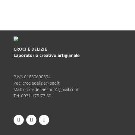
€
14,90
€
14,90
CROCI E DELIZIE
Laboratorio creativo artigianale
P.IVA
01880690894
Pec:
crociedelizie@pec.it
Mail:
crociedelizieshop@gmail.com
Tel:
0931 175 77 60