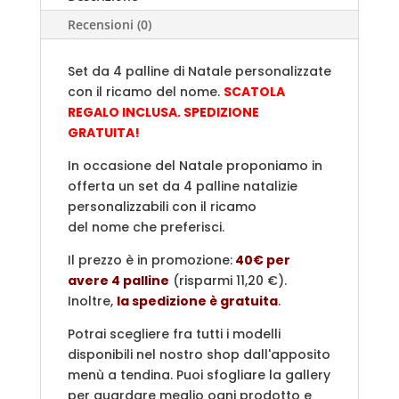
Natale
Recensioni (0)
personalizzate
-
Set da 4 palline di Natale personalizzate
SCATOLA
con il ricamo del nome.
SCATOLA
REGALO
REGALO INCLUSA. SPEDIZIONE
INCLUSA.
GRATUITA!
SPEDIZIONE
GRATUITA!
In occasione del Natale proponiamo in
quantità
offerta un set da 4 palline natalizie
personalizzabili con il ricamo
del nome che preferisci.
Il prezzo è in promozione:
40€ per
avere 4 palline
(risparmi 11,20 €).
Inoltre,
la spedizione è gratuita
.
Potrai scegliere fra tutti i modelli
disponibili nel nostro shop dall'apposito
menù a tendina. Puoi sfogliare la gallery
per guardare meglio ogni prodotto e