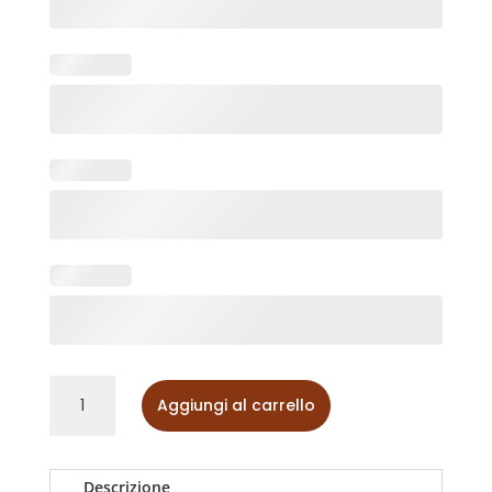
Set
Aggiungi al carrello
da
4
Palline
di
Descrizione