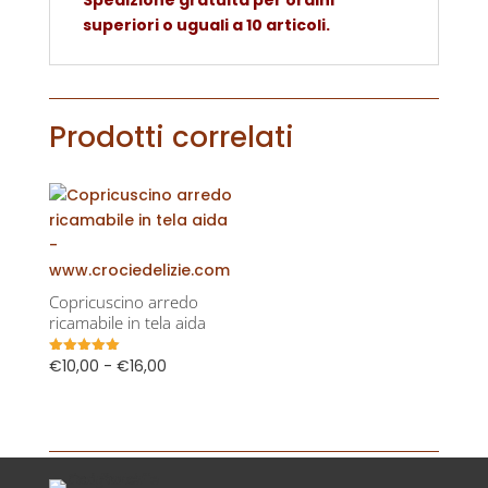
Spedizione gratuita per ordini
superiori o uguali a 10 articoli.
Prodotti correlati
Copricuscino arredo
ricamabile in tela aida
Fascia
€
10,00
-
€
16,00
Valutato
5.00
di
su 5
prezzo:
da
€10,00