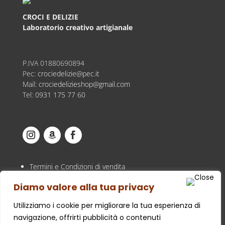
a
€16,00
CROCI E DELIZIE
Laboratorio creativo artigianale
P.IVA
01880690894
Pec:
crociedelizie@pec.it
Mail:
crociedelizieshop@gmail.com
Tel:
0931 175 77 60
Termini e Condizioni di vendita
Privacy Policy
Diamo valore alla tua privacy
Cookie Policy
Utilizziamo i cookie per migliorare la tua esperienza di
navigazione, offrirti pubblicità o contenuti