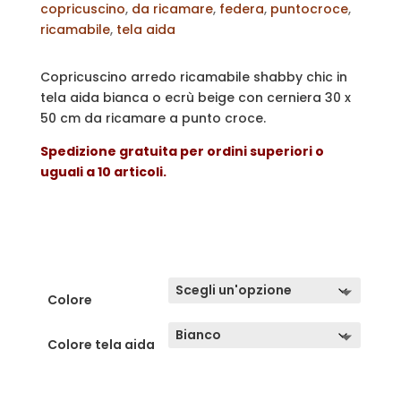
copricuscino
,
da ricamare
,
federa
,
puntocroce
,
ricamabile
,
tela aida
Copricuscino arredo ricamabile shabby chic in
tela aida bianca o ecrù beige con cerniera 30 x
50 cm da ricamare a punto croce.
Spedizione gratuita per ordini superiori o
uguali a 10 articoli.
Colore
Colore tela aida