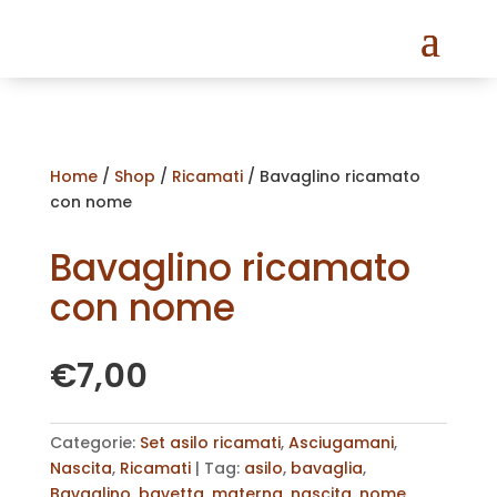
Home
/
Shop
/
Ricamati
/ Bavaglino ricamato
con nome
Bavaglino ricamato
con nome
€
7,00
Categorie:
Set asilo ricamati
,
Asciugamani
,
Nascita
,
Ricamati
Tag:
asilo
,
bavaglia
,
Bavaglino
,
bavetta
,
materna
,
nascita
,
nome
,