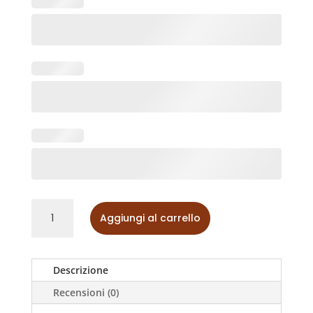
Bavaglino
Aggiungi al carrello
ricamato
con
nome
quantità
Descrizione
Recensioni (0)