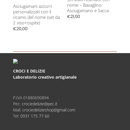
nome – Bavaglino
Asciugamani azzurri
Asciugamano e Sacca
personalizzati con il
€
21,00
ricamo del nome (set da
2 viso+ospite)
€
20,00
CROCI E DELIZIE
Laboratorio creativo artigianale
P.IVA
01880690894
Pec:
crociedelizie@pec.it
Mail:
crociedelizieshop@gmail.com
Tel:
0931 175 77 60