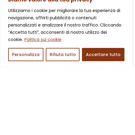
SCRIVICI SU WHATSAPP
Utilizziamo i cookie per migliorare la tua esperienza di
navigazione, offrirti pubblicità o contenuti
VISITA IL NEGOZIO
personalizzati e analizzare il nostro traffico. Cliccando
“Accetta tutti”, acconsenti al nostro utilizzo dei
LEGGI LE NOSTRE RECENSIONI
cookie.
Politica sui cookie
SCRIVICI UNA MAIL
Personalizza
Rifiuta tutto
Accettare tutto
MEMORIZZACI IN RUBRICA
SEGUICI SU INSTAGRAM
METTI UN LIKE ALLA
NOSTRA PAGINA FACEBOOK
CROCI E DELIZIE