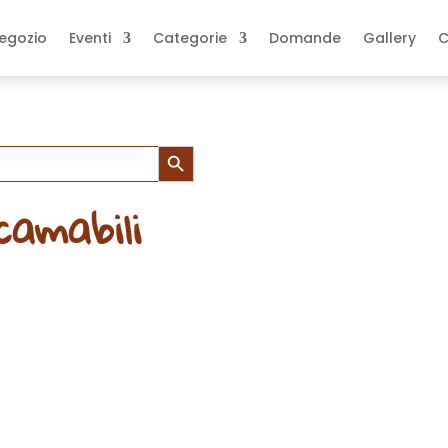
egozio
Eventi
Categorie
Domande
Gallery
C
Search Button
icamabili