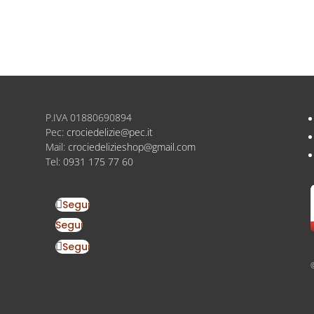
P.IVA
01880690894
Pec:
crociedelizie@pec.it
Mail:
crociedelizieshop@gmail.com
Tel:
0931 175 77 60
Segui
Segui
Segui